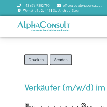
+43 676 9382790
office@ac-alphaconsult.at
Werkstraße 2, 4451 St. Ulrich bei Steyr
Drucken
Senden
Verkäufer (m/w/d) im