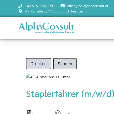
+43 676 9382790
office@ac-alphaconsult.at
Werkstraße 2, 4451 St. Ulrich bei Steyr
Drucken
Senden
Staplerfahrer (m/w/d