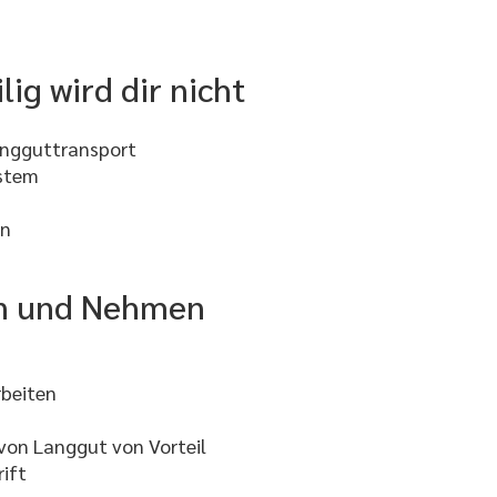
ig wird dir nicht
angguttransport
ystem
on
en und Nehmen
rbeiten
von Langgut von Vorteil
ift