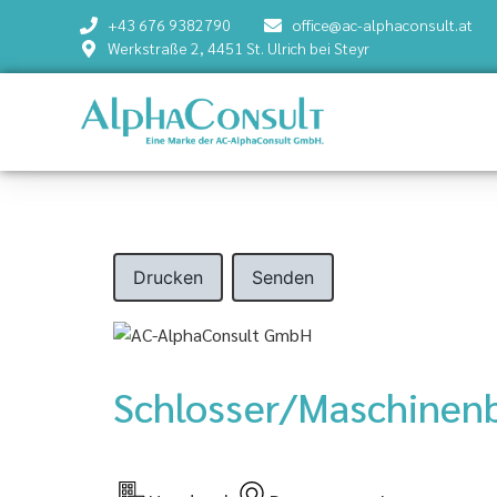
+43 676 9382790
office@ac-alphaconsult.at
Werkstraße 2, 4451 St. Ulrich bei Steyr
Drucken
Senden
Schlosser/Maschinen