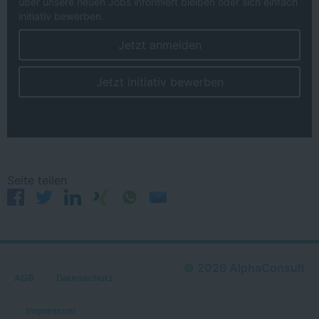
über unsere neuen Jobs informiert bleiben oder sich einfach
initiativ bewerben.
Jetzt anmelden
Jetzt initiativ bewerben
Seite teilen
©
2026
AlphaConsult
AGB
Datenschutz
Impressum